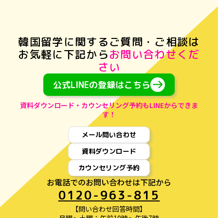
加盟団体
一般社団法人 JAOS海外留学協議会
韓国留学に関するご質問・ご相談
は
ICEF: International Consultants for Education and
お気軽に下記から
お問い合わせくだ
Fairs
さい
公式LINEの登録はこちら
資料ダウンロード・カウンセリング予約もLINEからできま
す！
メール問い合わせ
資料ダウンロード
カウンセリング予約
お電話でのお問い合わせは下記から
0120-963-815
【問い合わせ回答時間】