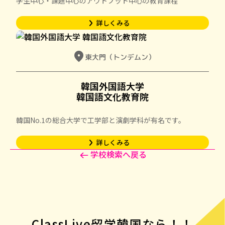
学生中心・課題中心のアウトプット中心の教育課程
詳しくみる
arrow_forward_ios
location_on
東大門（トンデムン）
韓国外国語大学

韓国語文化教育院
韓国No.1の総合大学で工学部と演劇学科が有名です。
詳しくみる
arrow_forward_ios
学校検索へ戻る
ClassLive留学韓国なら！！