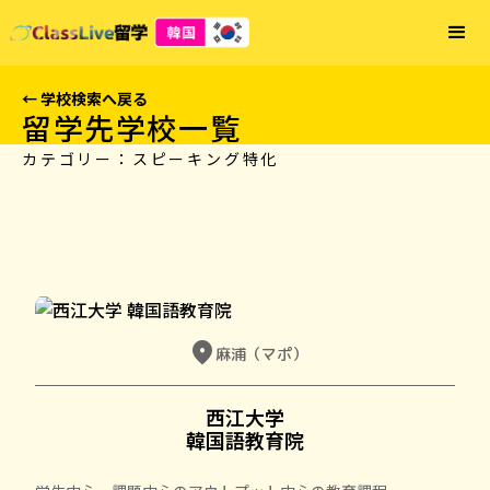
← 学校検索へ戻る
留学先学校一覧
カテゴリー：
スピーキング特化
location_on
麻浦（マポ）
西江大学

韓国語教育院