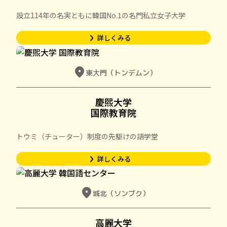
設立114年の名実ともに韓国No.1の名門私立女子大学
詳しくみる
arrow_forward_ios
location_on
東大門（トンデムン）
慶煕大学

国際教育院
トウミ（チューター）制度の先駆けの語学堂
詳しくみる
arrow_forward_ios
location_on
城北（ソンブク）
高麗大学
