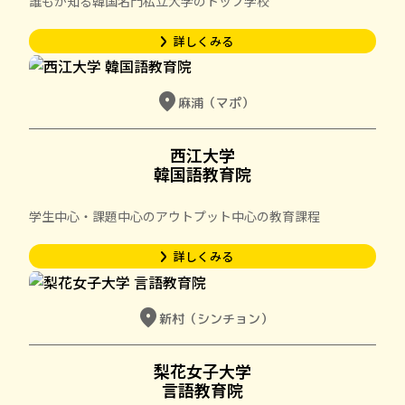
誰もが知る韓国名門私立大学のトップ学校
詳しくみる
arrow_forward_ios
location_on
麻浦（マポ）
西江大学

韓国語教育院
学生中心・課題中心のアウトプット中心の教育課程
詳しくみる
arrow_forward_ios
location_on
新村（シンチョン）
梨花女子大学

言語教育院