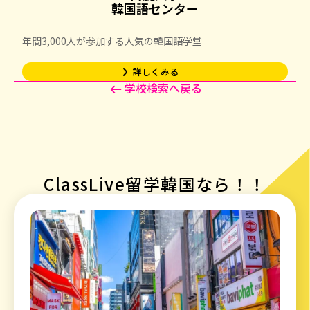
韓国語センター
年間3,000人が参加する人気の韓国語学堂
詳しくみる
arrow_forward_ios
学校検索へ戻る
ClassLive留学韓国なら！！